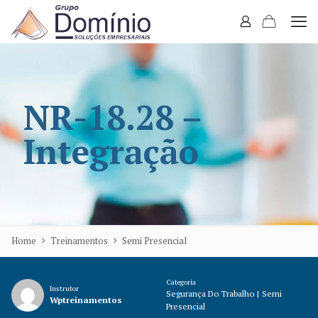
NR-18.28 –
Integração
Home
Treinamentos
Semi Presencial
Categoria
Instrutor
Segurança Do Trabalho
|
Semi
Wptreinamentos
Presencial