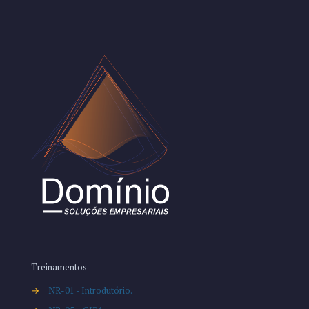
Treinamentos
→
NR-01 - Introdutório.