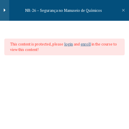
NR-26 – Segurança no Manuseio de Químicos
Segurança no Manuseio de
18
Produtos Químicos
NR-26 –
This content is protected, please
login
and
enroll
in the course to
view this content!
Rotulagem de Produtos
5
Segurança no
Químicos
Manuseio de
Rotulagem de Produtos Químicos
Químicos
Comunicação de Segurança
Pictogramas
Diamante de Hommel
FISPQ – Ficha de Informações de
Home
Treinamentos
Semi Presencial