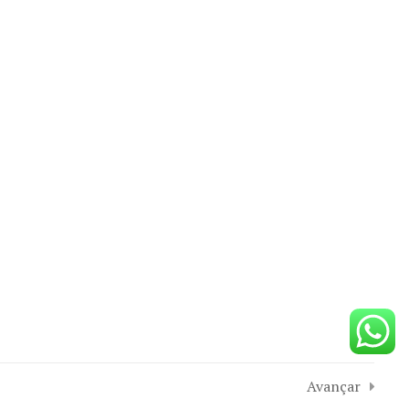
Contato
→
Tel: (16) 3332-7238
ico
→
Whatsapp: (16) 9 9962-9972
p.
→
Rua Gonçalves Dias, 1698,
Centro, Araraquara - SP.
o.
Avançar