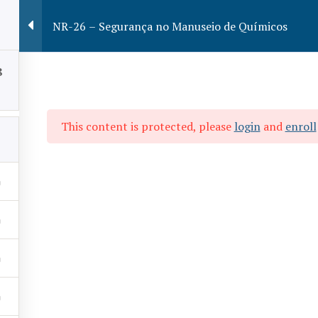
NR-26 – Segurança no Manuseio de Químicos
8
Treinamentos
Nossos Instrutores
Entre em C
This content is protected, please
login
and
enroll
 Segurança
seio de